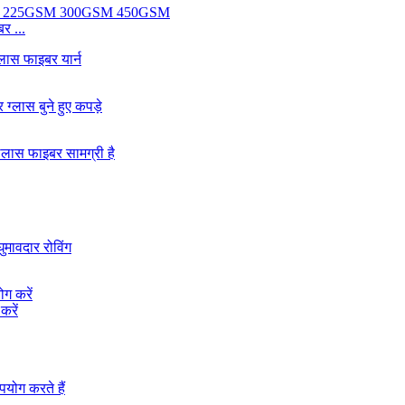
र ...
करें
..