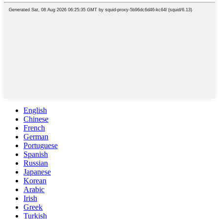
English
Chinese
French
German
Portuguese
Spanish
Russian
Japanese
Korean
Arabic
Irish
Greek
Turkish