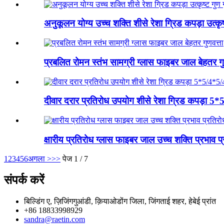
अनुकूलन योग्य उच्च शक्ति शीसे रेशा ग्रिड कपड़ा उत्कृ
प्रबलित रोमन स्तंभ सामग्री ग्लास फाइबर जाल बेहतर गु
दीवार दरार प्रतिरोध उपयोग शीसे रेशा ग्रिड कपड़ा 5*5/4
क्षारीय प्रतिरोध ग्लास फाइबर जाल उच्च शक्ति प्रभाव प
1
2
3
4
5
6
अगला >
>>
पेज 1 / 7
संपर्क करें
बिल्डिंग ए, ज़िजिंगगुआंडी, क़ियाओडोंग जिला, जिंगताई शहर, हेबेई प्रांत
+86 18833998929
sandra@raetin.com