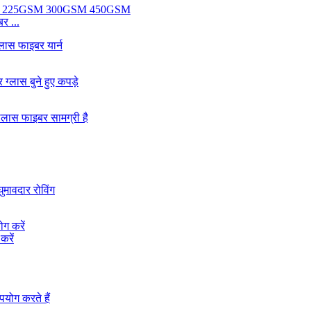
र ...
करें
..